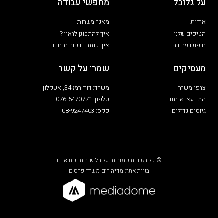
על גלובל
מחפשי עבודה
אודות
מאגר משרות
הטיפים שלנו
איך להתכונן לראיון?
חיפוש עבודה
איך כותבים קורות חיים
מעסיקים
שמרו על קשר
צרפו משרה
משרד: דוד רמז 34, אשקלון
התייעצו איתנו
טלפון: 076-5470771
גיוסים גדולים
פקס: 08-9247403
© כל הזכויות שמורות - גלובל שירותי כוח אדם
בניית אתר: מדיה דום משרד פרסום