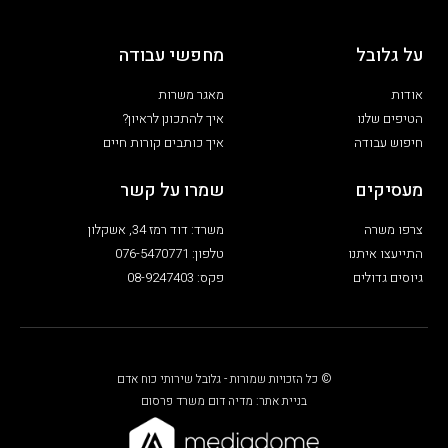
על גלובל
מחפשי עבודה
אודות
מאגר משרות
הטיפים שלנו
איך להתכונן לראיון?
חיפוש עבודה
איך כותבים קורות חיים
מעסיקים
שמרו על קשר
צרפו משרה
משרד: דוד רמז 34, אשקלון
התייעצו איתנו
טלפון: 076-5470771
גיוסים גדולים
פקס: 08-9247403
© כל הזכויות שמורות - גלובל שירותי כוח אדם
בניית אתר: מדיה דום משרד פרסום