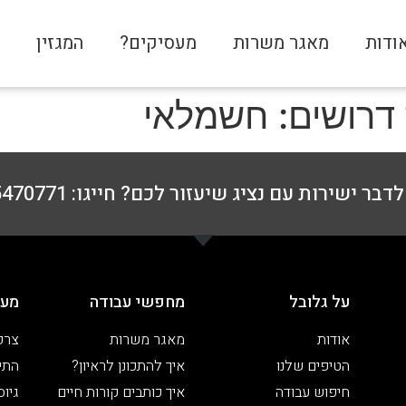
ודות
מאגר משרות
מעסיקים?
המגזין
צ
דרושים: חשמלאי
דבר ישירות עם נציג שיעזור לכם? חייגו: 076-5470771
על גלובל
מחפשי עבודה
מעס
אודות
מאגר משרות
צרפ
הטיפים שלנו
איך להתכונן לראיון?
התיי
חיפוש עבודה
איך כותבים קורות חיים
גיוס