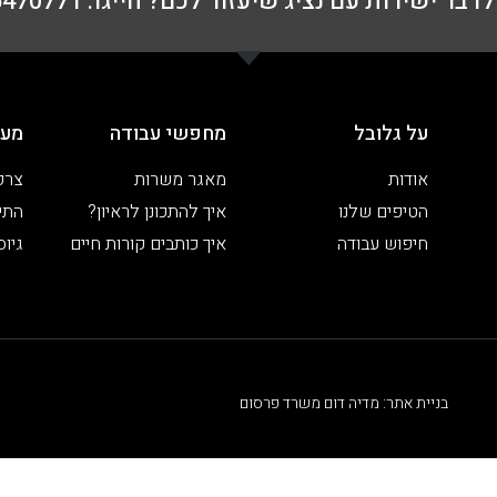
דבר ישירות עם נציג שיעזור לכם? חייגו: 076-5470771
על גלובל
מחפשי עבודה
מעס
אודות
מאגר משרות
צרפ
הטיפים שלנו
איך להתכונן לראיון?
התיי
חיפוש עבודה
איך כותבים קורות חיים
גיוס
בניית אתר: מדיה דום משרד פרסום