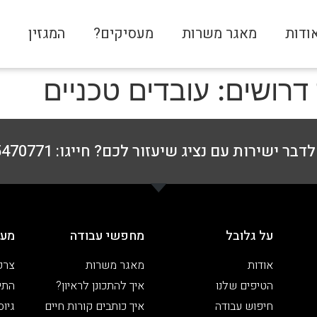
ודות
מאגר משרות
מעסיקים?
המגזין
צ
רושים: עובדים טכניים
דבר ישירות עם נציג שיעזור לכם? חייגו: 076-5470771
על גלובל
מחפשי עבודה
מעס
אודות
מאגר משרות
צרפ
הטיפים שלנו
איך להתכונן לראיון?
התיי
חיפוש עבודה
איך כותבים קורות חיים
גיוס