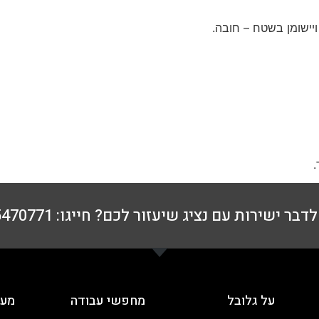
יישומן בשטח – חובה.
.
דבר ישירות עם נציג שיעזור לכם? חייגו: 076-5470771
על גלובל
מחפשי עבודה
מעס