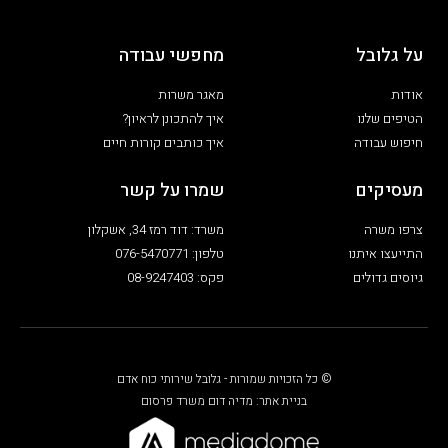
על גלובל
מחפשי עבודה
אודות
מאגר משרות
הטיפים שלנו
איך להתכונן לראיון?
חיפוש עבודה
איך כותבים קורות חיים
מעסיקים
שמרו על קשר
צרפו משרה
משרד: דוד רמז 34, אשקלון
התייעצו איתנו
טלפון: 076-5470771
גיוסים גדולים
פקס: 08-9247403
© כל הזכויות שמורות - גלובל שירותי כוח אדם
בניית אתר: מדיה דום משרד פרסום