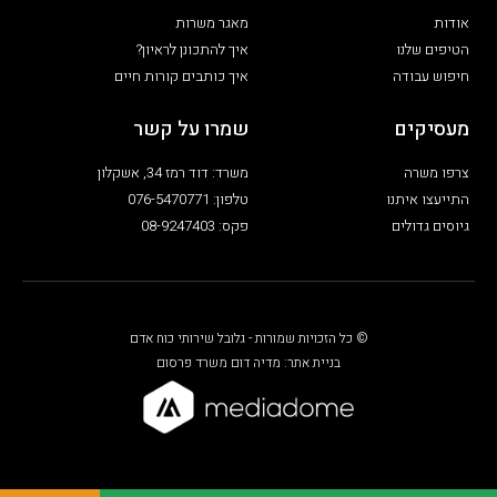
אודות
מאגר משרות
הטיפים שלנו
איך להתכונן לראיון?
חיפוש עבודה
איך כותבים קורות חיים
מעסיקים
שמרו על קשר
צרפו משרה
משרד: דוד רמז 34, אשקלון
התייעצו איתנו
טלפון: 076-5470771
גיוסים גדולים
פקס: 08-9247403
© כל הזכויות שמורות - גלובל שירותי כוח אדם
בניית אתר: מדיה דום משרד פרסום