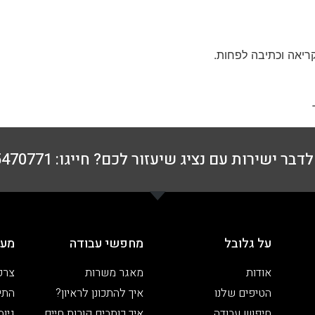
קריאה וכתיבה לפחות.
דבר ישירות עם נציג שיעזור לכם? חייגו: 076-5470771
על גלובל
מחפשי עבודה
מעס
אודות
מאגר משרות
צרפ
הטיפים שלנו
איך להתכונן לראיון?
התיי
חיפוש עבודה
איך כותבים קורות חיים
גיוס