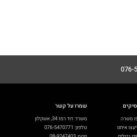
יקים
שמרו על קשר
ו משרה
משרד: דוד רמז 34, אשקלון
עצו איתנו
טלפון: 076-5470771
ים גדולים
פקס: 08-9247403