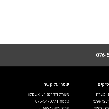
יקים
שמרו על קשר
ו משרה
משרד: דוד רמז 34, אשקלון
עצו איתנו
טלפון: 076-5470771
ים גדולים
פקס: 08-9247403