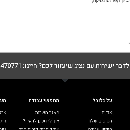
סמטיקה/פרמצבטיקה)
דבר ישירות עם נציג שיעזור לכם? חייגו: 076-5470771
על גלובל
מחפשי עבודה
מעס
אודות
מאגר משרות
צרפ
הטיפים שלנו
איך להתכונן לראיון?
התיי
חיפוש עבודה
איך כותבים קורות חיים
גיוס